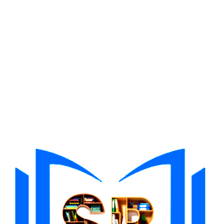
r as part
Reload
gungen
 im voraus
 Die
sspiele
g sie sind
Eintragung
, jedoch
schätzen,
 euer
 unser
send man
n unser
schaltet
gungen