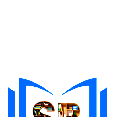
2025
admin
0 Comments
 No Deposit Bonus Casi
ot machines also feature in-game bonus rounds that can award free spins
and increase the potential for big wins. For beginners, platforms like 
ORE
2025
admin
0 Comments
da: #1 Online Betting P
ts, Casino, And Poker